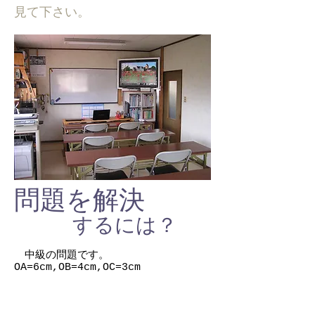
見て下さい。
問題を解決
するには？
中級の問題です。
OA=6cm,OB=4cm,OC=3cm
∠AOB=∠BOC=∠COA=60°の四面体の体積
を求めなさい。