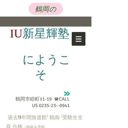
鶴岡の
新星輝塾
IU
にようこ
そ
鶴岡市睦町11-19 ☎CALL
US
0235-23--0941
9
過去
年間致道館⁽ 鶴南 ⁾受験生全
員 合格
（鶴南を受験