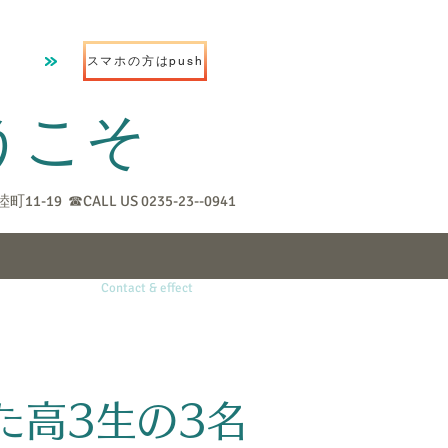
スマホの方はpush
こそ
11-19 ☎CALL US 0235-23--0941​
& fee
staffs
Contact & effect
Blog
た高3生の3名