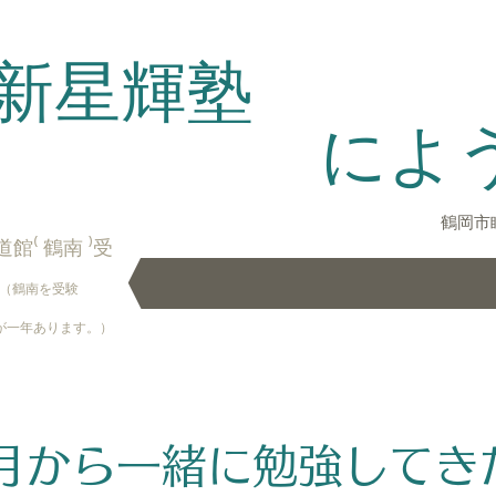
新星輝塾
によう
鶴岡市睦町
館⁽ 鶴南 ⁾受
（鶴南を受験
Home
time table
discoveries
location 
が一年あります。）
年3月から一緒に勉強してき