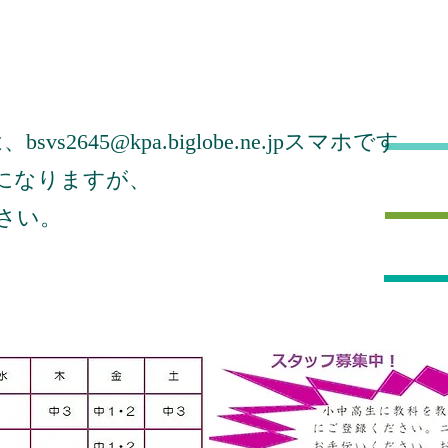
bsvs2645@kpa.biglobe.ne.jp
は、
スマホです
になりますが、
さい。