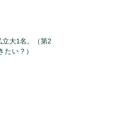
私立大
名。（第
1
2
きたい？）