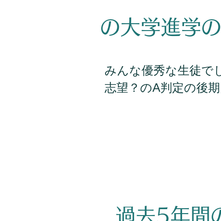
の大学進学
みんな優秀な生徒で
志望？の
判定の後期
A
​ 過去5年