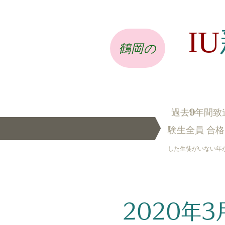
IU
鶴岡の
9
過去
年間致道
験生全員 合格
した生徒がいない年
​ 2020