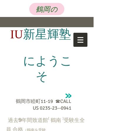
鶴岡の
新星輝塾
IU
にようこ
そ
鶴岡市睦町11-19 ☎CALL
US
0235-23--0941
9
過去
年間致道館⁽ 鶴南 ⁾受験生全
員 合格
（鶴南を受験